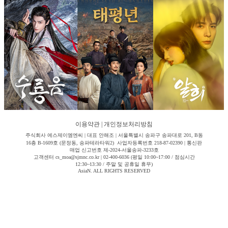
이용약관
|
개인정보처리방침
주식회사 에스제이엠엔씨 | 대표 안해조 | 서울특별시 송파구 송파대로 201, B동
16층 B-1609호 (문정동, 송파테라타워2) 사업자등록번호 218-87-02390 | 통신판
매업 신고번호 제-2024-서울송파-3233호
고객센터 cs_moa@sjmnc.co.kr | 02-400-6036 (평일 10:00~17:00 / 점심시간
12:30~13:30 / 주말 및 공휴일 휴무)
AsiaN. ALL RIGHTS RESERVED