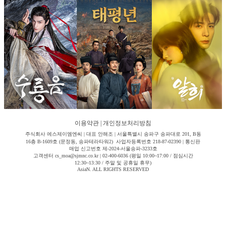
이용약관
|
개인정보처리방침
주식회사 에스제이엠엔씨 | 대표 안해조 | 서울특별시 송파구 송파대로 201, B동
16층 B-1609호 (문정동, 송파테라타워2) 사업자등록번호 218-87-02390 | 통신판
매업 신고번호 제-2024-서울송파-3233호
고객센터 cs_moa@sjmnc.co.kr | 02-400-6036 (평일 10:00~17:00 / 점심시간
12:30~13:30 / 주말 및 공휴일 휴무)
AsiaN. ALL RIGHTS RESERVED