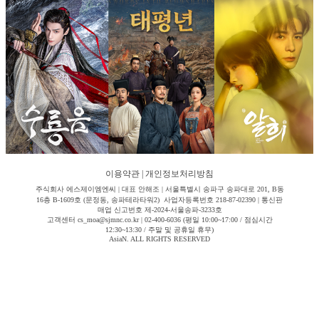
이용약관
|
개인정보처리방침
주식회사 에스제이엠엔씨 | 대표 안해조 | 서울특별시 송파구 송파대로 201, B동
16층 B-1609호 (문정동, 송파테라타워2) 사업자등록번호 218-87-02390 | 통신판
매업 신고번호 제-2024-서울송파-3233호
고객센터 cs_moa@sjmnc.co.kr | 02-400-6036 (평일 10:00~17:00 / 점심시간
12:30~13:30 / 주말 및 공휴일 휴무)
AsiaN. ALL RIGHTS RESERVED