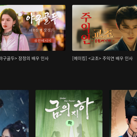
<야구골두> 장정의 배우 인사
[메이킹] <교초> 주익연 배우 인사