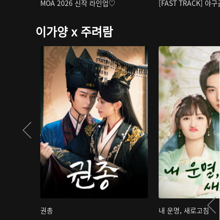
MOA 2026 신작 라인업♡
[FAST TRACK] 야
이가양 x 주려람
권총
내 운명, 새로고침