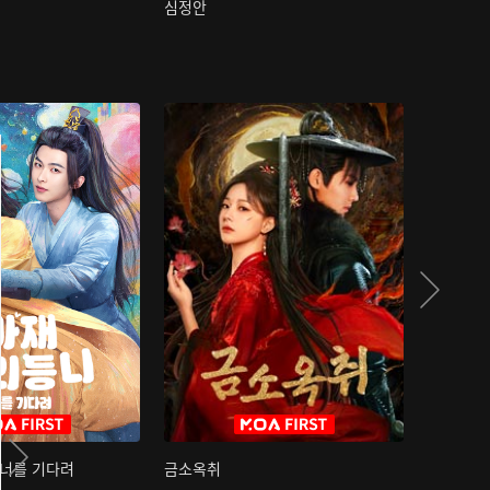
심정안
여과성음유
 너를 기다려
금소옥취
금수택심