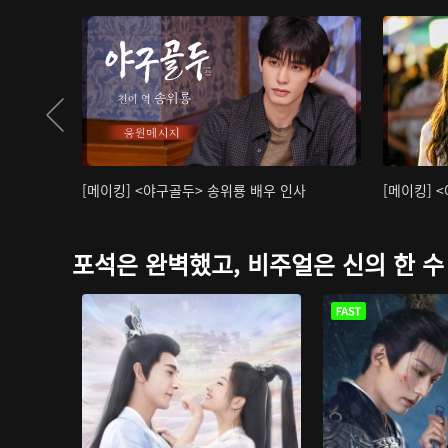
[메이킹] <야구골두> 송위룡 배우 인사
[메이킹] 
포석은 완벽했고, 비주얼은 신의 한 수