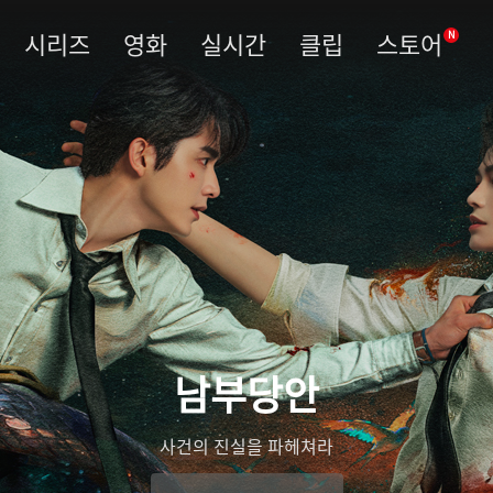
시리즈
영화
실시간
클립
스토어
N
남부당안
사건의 진실을 파헤쳐라