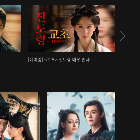
[메이킹] <교초> 진도령 배우 인사
[메이킹]