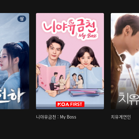
니야유금천 : My Boss
치유계연인