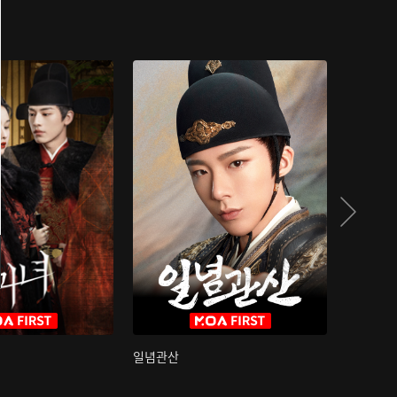
일념관산
국색방화