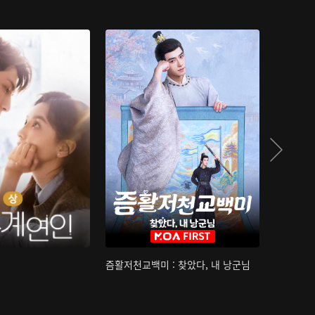
즘활저천교백미 : 찾았다, 내 낭군님
산하침