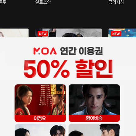
구골두
일로조양
금의지하
장중인
아재저리등니 :