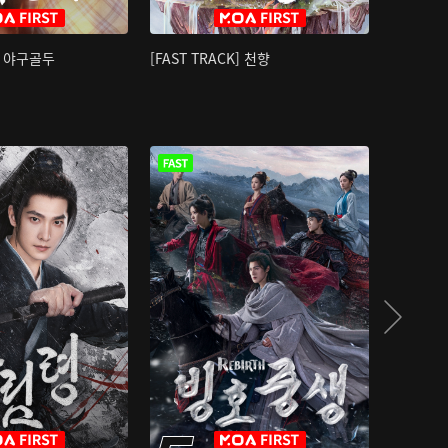
K] 야구골두
[FAST TRACK] 천향
소오강호 