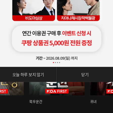
오늘 하루 보지 않기
닫기
묵우운간
귀녀