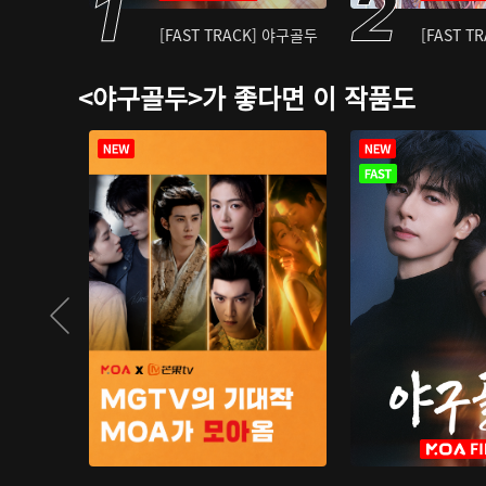
[FAST TRACK] 야구골두
[FAST T
<야구골두>가 좋다면 이 작품도