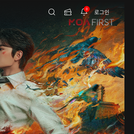
0
로그인
검
이
알
색
용
림
권
페
이
지