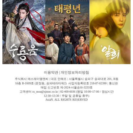
이용약관
|
개인정보처리방침
주식회사 에스제이엠엔씨 | 대표 안해조 | 서울특별시 송파구 송파대로 201, B동
16층 B-1609호 (문정동, 송파테라타워2) 사업자등록번호 218-87-02390 | 통신판
매업 신고번호 제-2024-서울송파-3233호
고객센터 cs_moa@sjmnc.co.kr | 02-400-6036 (평일 10:00~17:00 / 점심시간
12:30~13:30 / 주말 및 공휴일 휴무)
AsiaN. ALL RIGHTS RESERVED