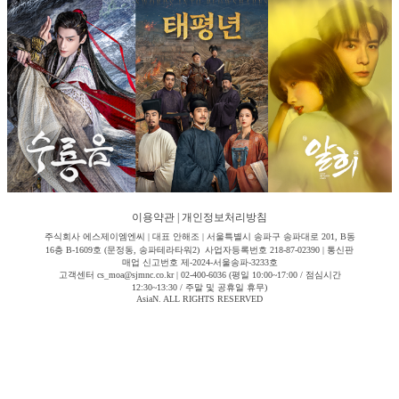
이용약관
|
개인정보처리방침
주식회사 에스제이엠엔씨 | 대표 안해조 | 서울특별시 송파구 송파대로 201, B동
16층 B-1609호 (문정동, 송파테라타워2) 사업자등록번호 218-87-02390 | 통신판
매업 신고번호 제-2024-서울송파-3233호
고객센터 cs_moa@sjmnc.co.kr | 02-400-6036 (평일 10:00~17:00 / 점심시간
12:30~13:30 / 주말 및 공휴일 휴무)
AsiaN. ALL RIGHTS RESERVED