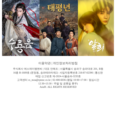
이용약관
|
개인정보처리방침
주식회사 에스제이엠엔씨 | 대표 안해조 | 서울특별시 송파구 송파대로 201, B동
16층 B-1609호 (문정동, 송파테라타워2) 사업자등록번호 218-87-02390 | 통신판
매업 신고번호 제-2024-서울송파-3233호
고객센터 cs_moa@sjmnc.co.kr | 02-400-6036 (평일 10:00~17:00 / 점심시간
12:30~13:30 / 주말 및 공휴일 휴무)
AsiaN. ALL RIGHTS RESERVED