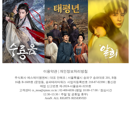
이용약관
|
개인정보처리방침
주식회사 에스제이엠엔씨 | 대표 안해조 | 서울특별시 송파구 송파대로 201, B동
16층 B-1609호 (문정동, 송파테라타워2) 사업자등록번호 218-87-02390 | 통신판
매업 신고번호 제-2024-서울송파-3233호
고객센터 cs_moa@sjmnc.co.kr | 02-400-6036 (평일 10:00~17:00 / 점심시간
12:30~13:30 / 주말 및 공휴일 휴무)
AsiaN. ALL RIGHTS RESERVED