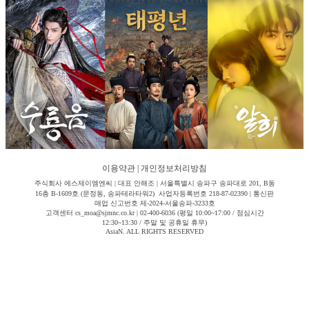
이용약관
|
개인정보처리방침
주식회사 에스제이엠엔씨 | 대표 안해조 | 서울특별시 송파구 송파대로 201, B동
16층 B-1609호 (문정동, 송파테라타워2) 사업자등록번호 218-87-02390 | 통신판
매업 신고번호 제-2024-서울송파-3233호
고객센터 cs_moa@sjmnc.co.kr | 02-400-6036 (평일 10:00~17:00 / 점심시간
12:30~13:30 / 주말 및 공휴일 휴무)
AsiaN. ALL RIGHTS RESERVED