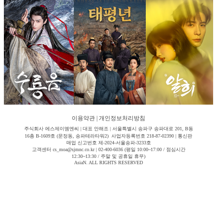
이용약관
|
개인정보처리방침
주식회사 에스제이엠엔씨 | 대표 안해조 | 서울특별시 송파구 송파대로 201, B동
16층 B-1609호 (문정동, 송파테라타워2) 사업자등록번호 218-87-02390 | 통신판
매업 신고번호 제-2024-서울송파-3233호
고객센터 cs_moa@sjmnc.co.kr | 02-400-6036 (평일 10:00~17:00 / 점심시간
12:30~13:30 / 주말 및 공휴일 휴무)
AsiaN. ALL RIGHTS RESERVED