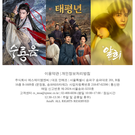
이용약관
|
개인정보처리방침
주식회사 에스제이엠엔씨 | 대표 안해조 | 서울특별시 송파구 송파대로 201, B동
16층 B-1609호 (문정동, 송파테라타워2) 사업자등록번호 218-87-02390 | 통신판
매업 신고번호 제-2024-서울송파-3233호
고객센터 cs_moa@sjmnc.co.kr | 02-400-6036 (평일 10:00~17:00 / 점심시간
12:30~13:30 / 주말 및 공휴일 휴무)
AsiaN. ALL RIGHTS RESERVED