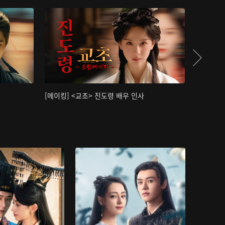
[메이킹] <교초> 진도령 배우 인사
[메이킹]