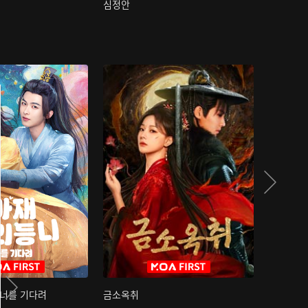
심정안
여과성음유
 너를 기다려
금소옥취
금수택심