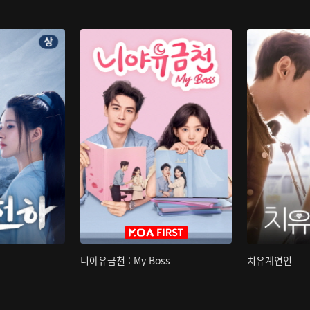
니야유금천 : My Boss
치유계연인