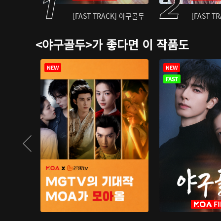
[FAST TRACK] 야구골두
[FAST T
<야구골두>가 좋다면 이 작품도