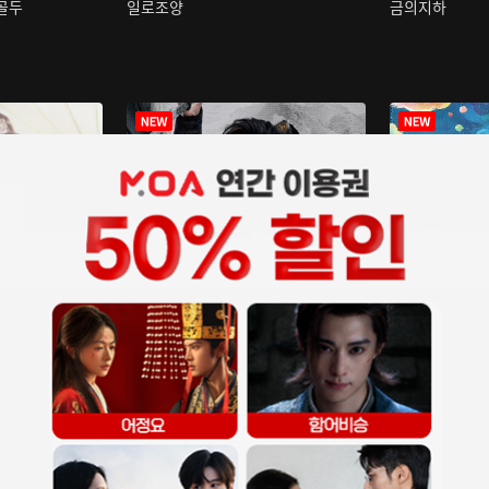
구골두
일로조양
금의지하
장중인
아재저리등니 :