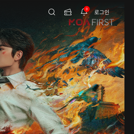
0
로그인
검
이
알
색
용
림
권
페
이
지