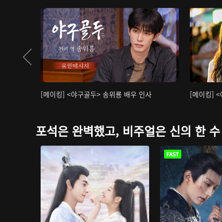
[메이킹] <야구골두> 송위룡 배우 인사
[메이킹] 
포석은 완벽했고, 비주얼은 신의 한 수