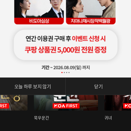
오늘 하루 보지 않기
닫기
묵우운간
귀녀