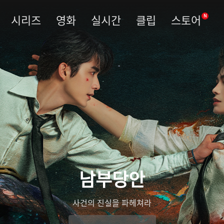
시리즈
영화
실시간
클립
스토어
N
남부당안
사건의 진실을 파헤쳐라