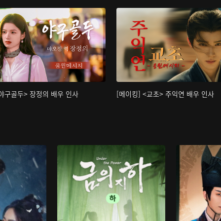
<야구골두> 장정의 배우 인사
[메이킹] <교초> 주익연 배우 인사