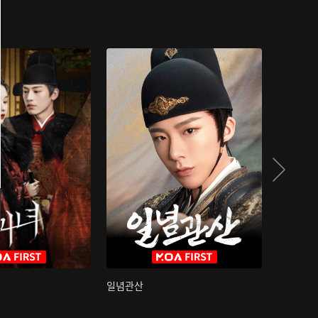
일념관산
국색방화