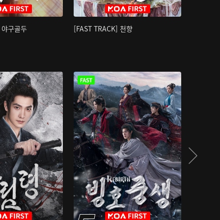
K] 야구골두
[FAST TRACK] 천향
소오강호 