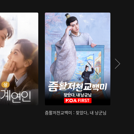
즘활저천교백미 : 찾았다, 내 낭군님
산하침