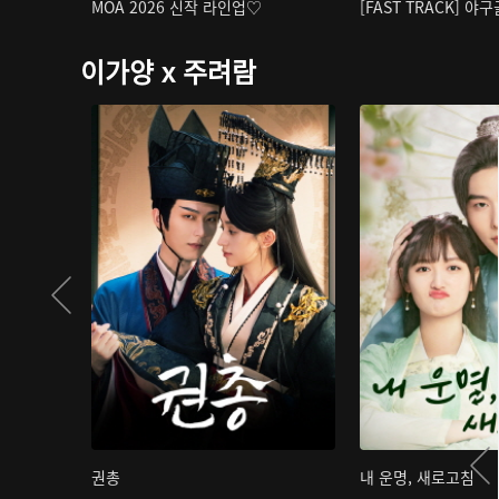
MOA 2026 신작 라인업♡
[FAST TRACK] 야
이가양 x 주려람
권총
내 운명, 새로고침