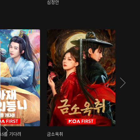
심정안
여과성음유
 너를 기다려
금소옥취
금수택심