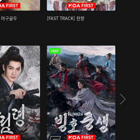
K] 야구골두
[FAST TRACK] 천향
소오강호 