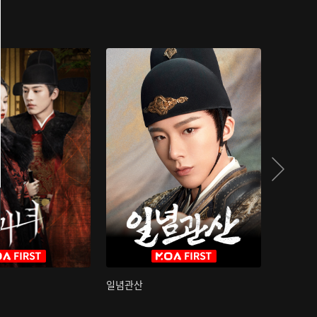
일념관산
국색방화