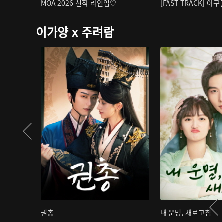
MOA 2026 신작 라인업♡
[FAST TRACK] 야
이가양 x 주려람
권총
내 운명, 새로고침