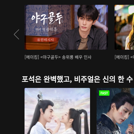
[메이킹] <야구골두> 송위룡 배우 인사
[메이킹] 
포석은 완벽했고, 비주얼은 신의 한 수