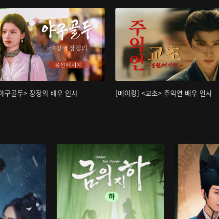
<야구골두> 장정의 배우 인사
[메이킹] <교초> 주익연 배우 인사