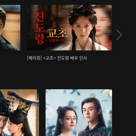
[메이킹] <교초> 진도령 배우 인사
[메이킹]