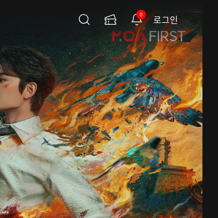
0
로그인
검
이
알
색
용
림
권
페
이
지