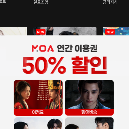
구골두
일로조양
금의지하
장중인
아재저리등니 :