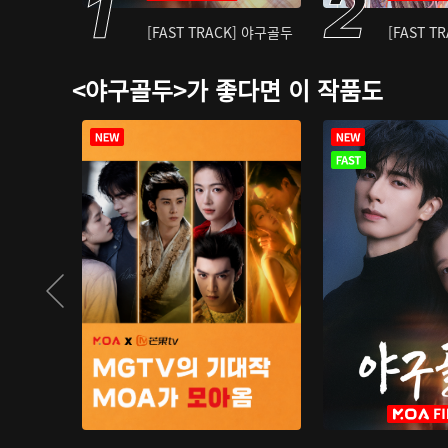
[FAST TRACK] 야구골두
[FAST T
<야구골두>가 좋다면 이 작품도