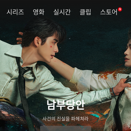
시리즈
영화
실시간
클립
스토어
N
남부당안
사건의 진실을 파헤쳐라