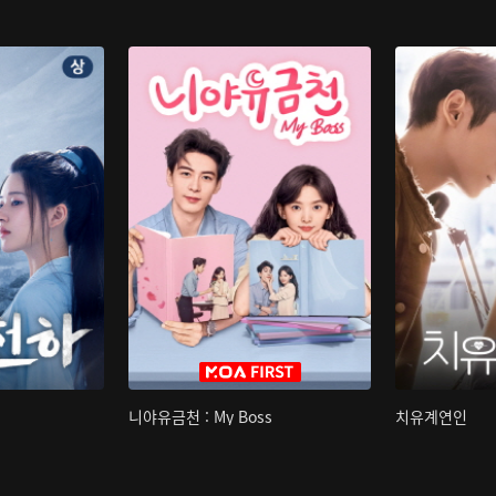
니야유금천 : My Boss
치유계연인