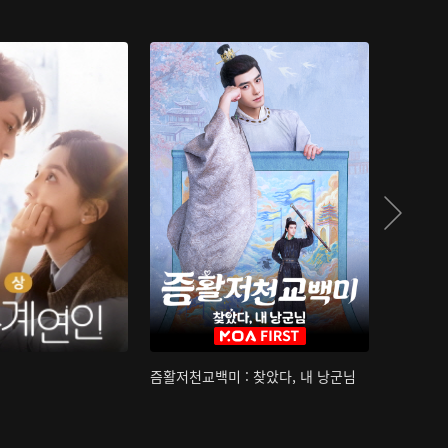
즘활저천교백미 : 찾았다, 내 낭군님
산하침