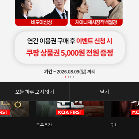
오늘 하루 보지 않기
닫기
묵우운간
귀녀