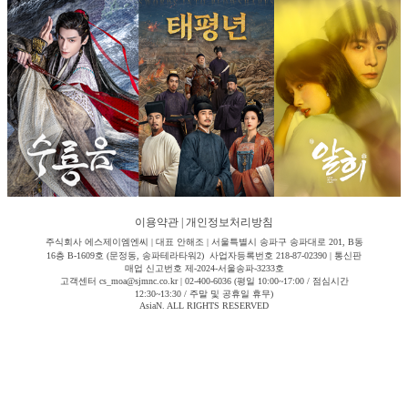
이용약관
|
개인정보처리방침
주식회사 에스제이엠엔씨 | 대표 안해조 | 서울특별시 송파구 송파대로 201, B동
16층 B-1609호 (문정동, 송파테라타워2) 사업자등록번호 218-87-02390 | 통신판
매업 신고번호 제-2024-서울송파-3233호
고객센터 cs_moa@sjmnc.co.kr | 02-400-6036 (평일 10:00~17:00 / 점심시간
12:30~13:30 / 주말 및 공휴일 휴무)
AsiaN. ALL RIGHTS RESERVED