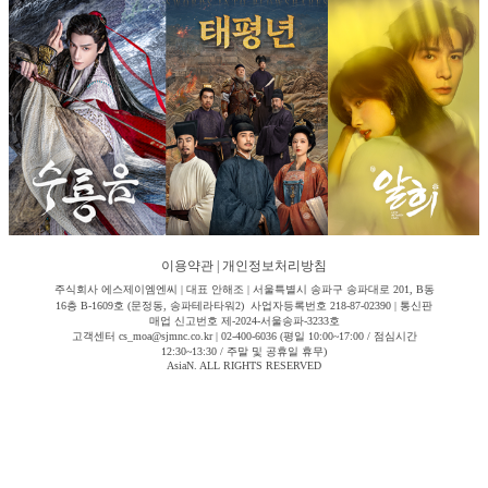
이용약관
|
개인정보처리방침
주식회사 에스제이엠엔씨 | 대표 안해조 | 서울특별시 송파구 송파대로 201, B동
16층 B-1609호 (문정동, 송파테라타워2) 사업자등록번호 218-87-02390 | 통신판
매업 신고번호 제-2024-서울송파-3233호
고객센터 cs_moa@sjmnc.co.kr | 02-400-6036 (평일 10:00~17:00 / 점심시간
12:30~13:30 / 주말 및 공휴일 휴무)
AsiaN. ALL RIGHTS RESERVED