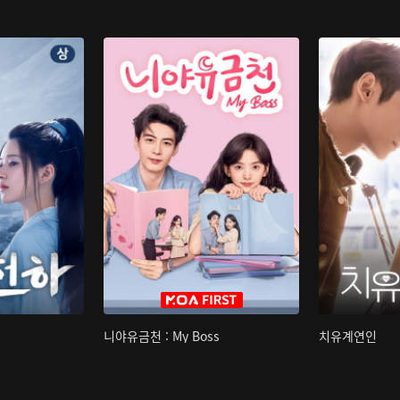
니야유금천 : My Boss
치유계연인