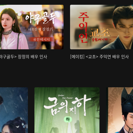
<야구골두> 장정의 배우 인사
[메이킹] <교초> 주익연 배우 인사