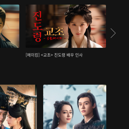
[메이킹] <교초> 진도령 배우 인사
[메이킹]