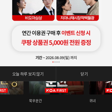
오늘 하루 보지 않기
닫기
묵우운간
귀녀