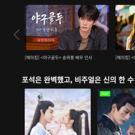
[메이킹] <야구골두> 송위룡 배우 인사
[메이킹] 
포석은 완벽했고, 비주얼은 신의 한 수