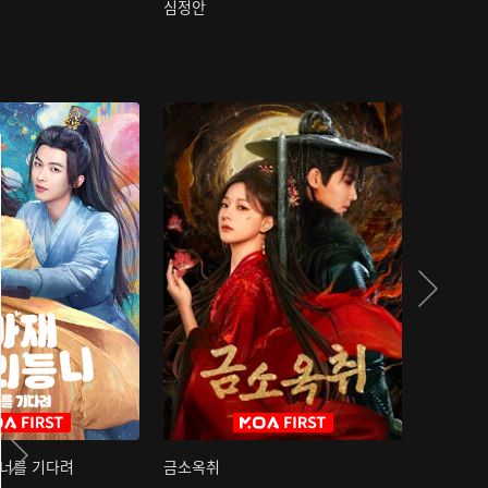
심정안
여과성음유
 너를 기다려
금소옥취
금수택심