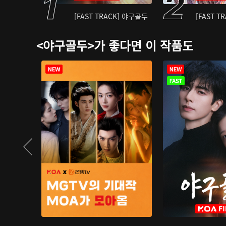
[FAST TRACK] 야구골두
[FAST T
<야구골두>가 좋다면 이 작품도