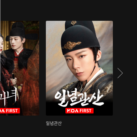
일념관산
국색방화