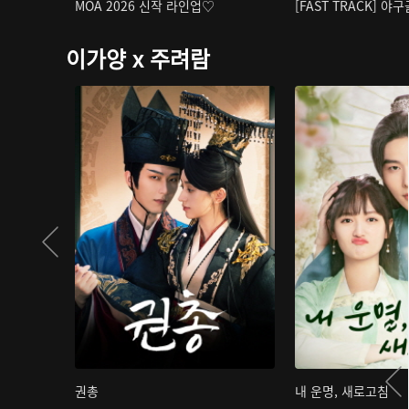
MOA 2026 신작 라인업♡
[FAST TRACK] 야
이가양 x 주려람
권총
내 운명, 새로고침