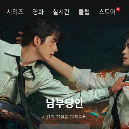
시리즈
영화
실시간
클립
스토어
N
남부당안
사건의 진실을 파헤쳐라