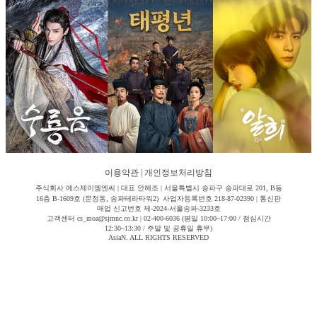
이용약관
|
개인정보처리방침
주식회사 에스제이엠엔씨 | 대표 안해조 | 서울특별시 송파구 송파대로 201, B동
16층 B-1609호 (문정동, 송파테라타워2) 사업자등록번호 218-87-02390 | 통신판
매업 신고번호 제-2024-서울송파-3233호
고객센터 cs_moa@sjmnc.co.kr | 02-400-6036 (평일 10:00~17:00 / 점심시간
12:30~13:30 / 주말 및 공휴일 휴무)
AsiaN. ALL RIGHTS RESERVED