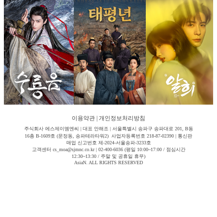
이용약관
|
개인정보처리방침
주식회사 에스제이엠엔씨 | 대표 안해조 | 서울특별시 송파구 송파대로 201, B동
16층 B-1609호 (문정동, 송파테라타워2) 사업자등록번호 218-87-02390 | 통신판
매업 신고번호 제-2024-서울송파-3233호
고객센터 cs_moa@sjmnc.co.kr | 02-400-6036 (평일 10:00~17:00 / 점심시간
12:30~13:30 / 주말 및 공휴일 휴무)
AsiaN. ALL RIGHTS RESERVED