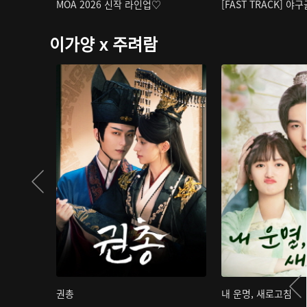
MOA 2026 신작 라인업♡
[FAST TRACK] 야
이가양 x 주려람
권총
내 운명, 새로고침