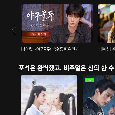
[메이킹] <야구골두> 송위룡 배우 인사
[메이킹] 
포석은 완벽했고, 비주얼은 신의 한 수