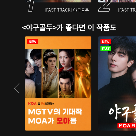
[FAST TRACK] 야구골두
[FAST T
<야구골두>가 좋다면 이 작품도