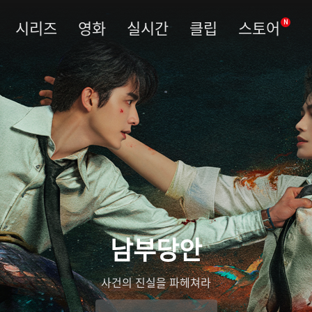
시리즈
영화
실시간
클립
스토어
N
남부당안
사건의 진실을 파헤쳐라