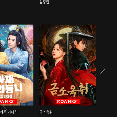
심정안
여과성음유
 너를 기다려
금소옥취
금수택심