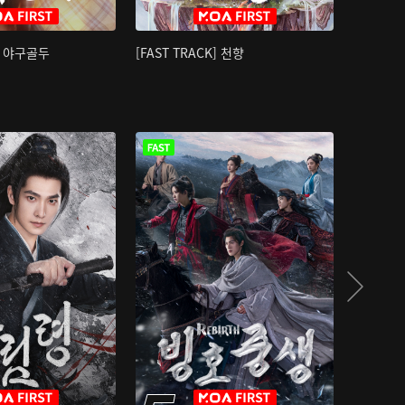
K] 야구골두
[FAST TRACK] 천향
소오강호 