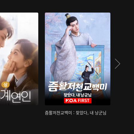
즘활저천교백미 : 찾았다, 내 낭군님
산하침