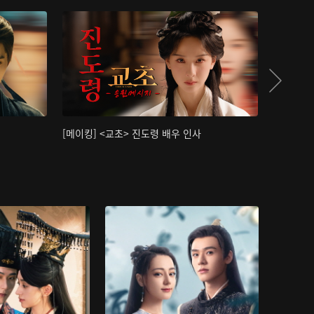
[메이킹] <교초> 진도령 배우 인사
[메이킹]