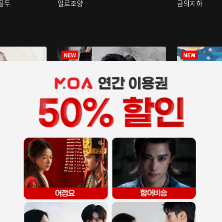
구골두
일로조양
금의지하
장중인
아재저리등니 :