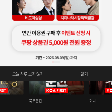
오늘 하루 보지 않기
닫기
묵우운간
귀녀