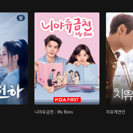
니야유금천 : My Boss
치유계연인