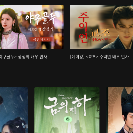
<야구골두> 장정의 배우 인사
[메이킹] <교초> 주익연 배우 인사