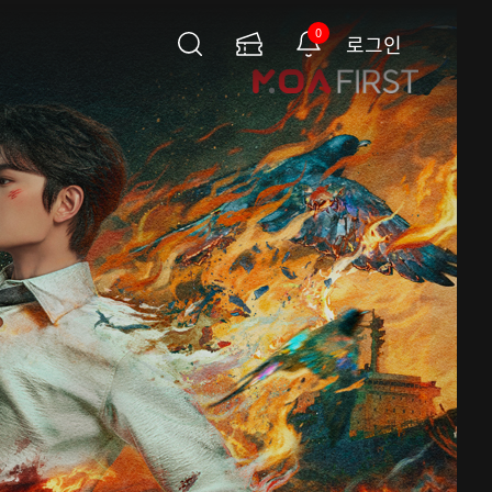
0
로그인
검
이
알
색
용
림
권
페
이
지