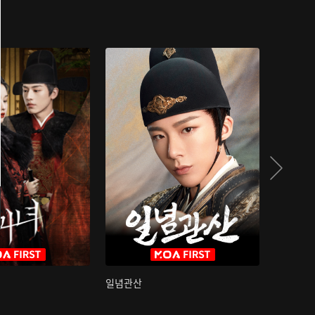
일념관산
국색방화