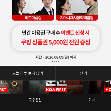
오늘 하루 보지 않기
닫기
묵우운간
귀녀