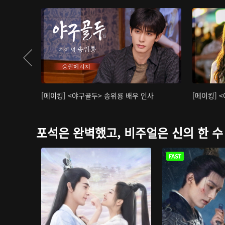
[메이킹] <야구골두> 송위룡 배우 인사
[메이킹] 
포석은 완벽했고, 비주얼은 신의 한 수