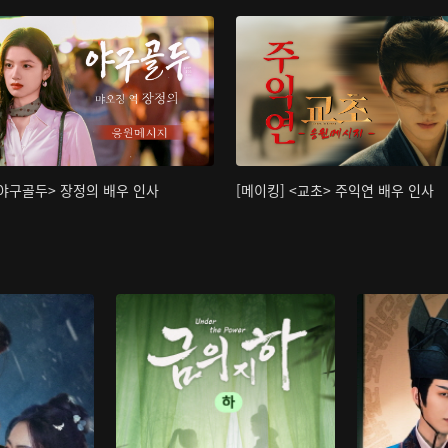
<야구골두> 장정의 배우 인사
[메이킹] <교초> 주익연 배우 인사