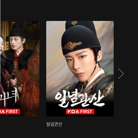
일념관산
국색방화