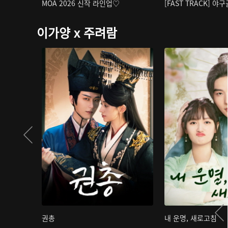
MOA 2026 신작 라인업♡
[FAST TRACK] 야
이가양 x 주려람
권총
내 운명, 새로고침