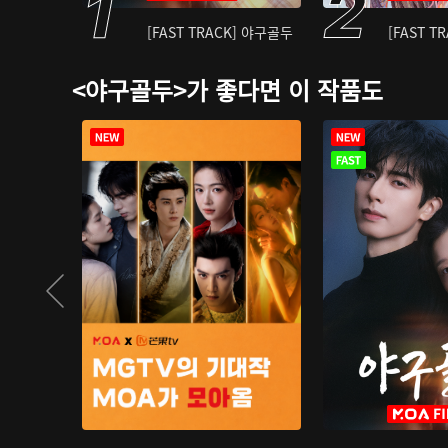
[FAST TRACK] 야구골두
[FAST T
<야구골두>가 좋다면 이 작품도