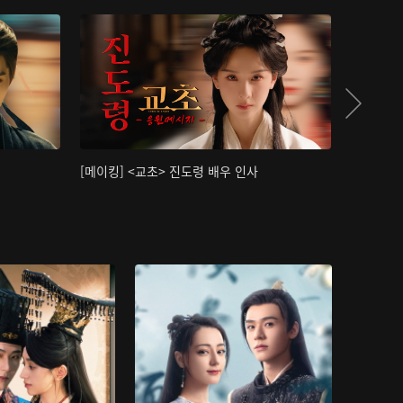
[메이킹] <교초> 진도령 배우 인사
[메이킹]