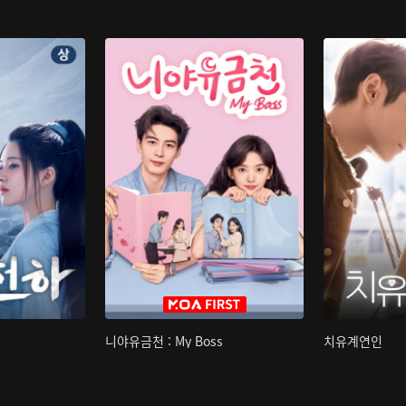
니야유금천 : My Boss
치유계연인