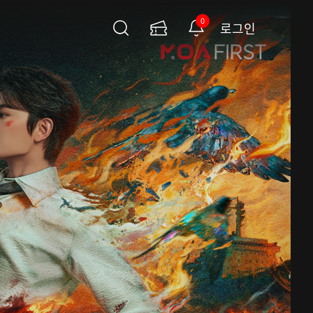
0
로그인
검
이
알
색
용
림
권
페
이
지