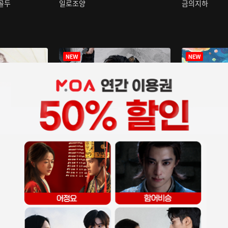
구골두
일로조양
금의지하
장중인
아재저리등니 :