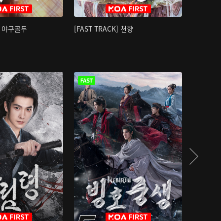
K] 야구골두
[FAST TRACK] 천향
소오강호 