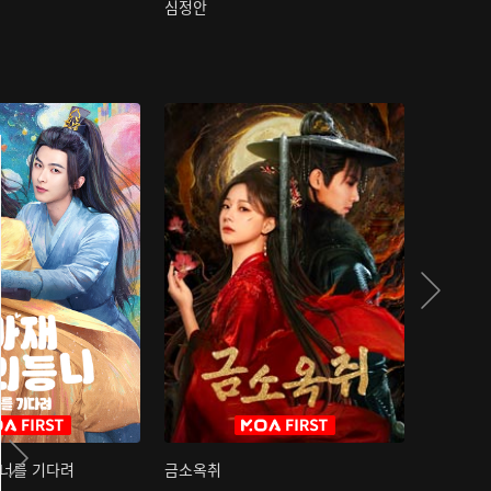
심정안
여과성음유
 너를 기다려
금소옥취
금수택심