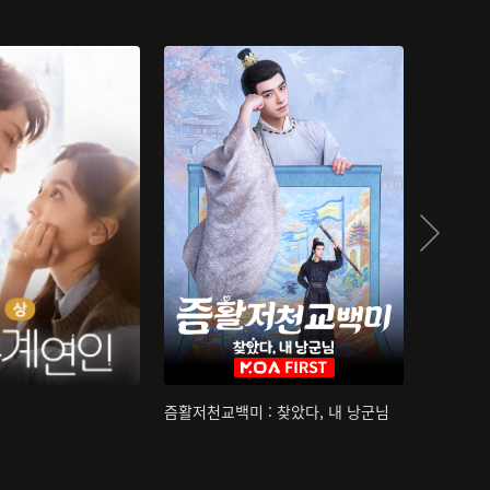
즘활저천교백미 : 찾았다, 내 낭군님
산하침