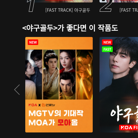
[FAST TRACK] 야구골두
[FAST T
<야구골두>가 좋다면 이 작품도