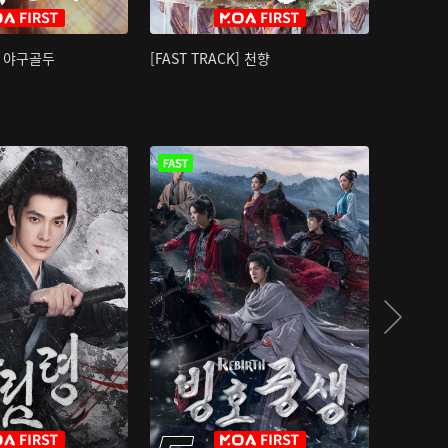
K] 야구골두
[FAST TRACK] 천향
소오강호 