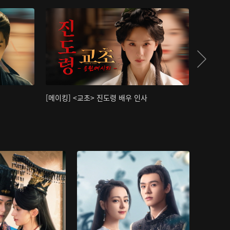
[메이킹] <교초> 진도령 배우 인사
[메이킹]