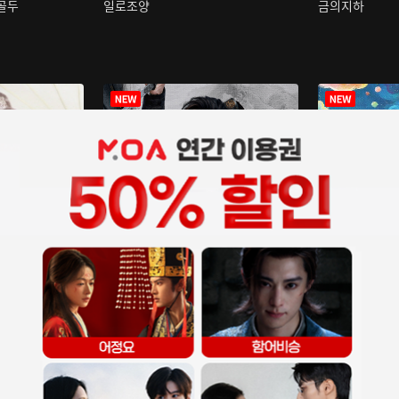
구골두
일로조양
금의지하
장중인
아재저리등니 :