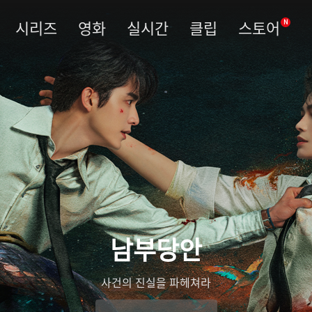
시리즈
영화
실시간
클립
스토어
N
남부당안
사건의 진실을 파헤쳐라