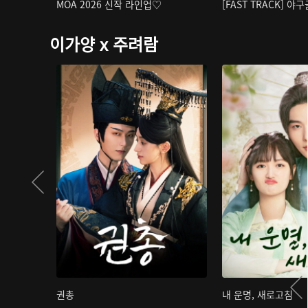
MOA 2026 신작 라인업♡
[FAST TRACK] 야
이가양 x 주려람
권총
내 운명, 새로고침