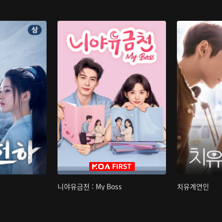
니야유금천 : My Boss
치유계연인