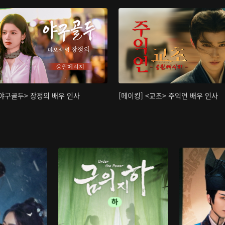
<야구골두> 장정의 배우 인사
[메이킹] <교초> 주익연 배우 인사