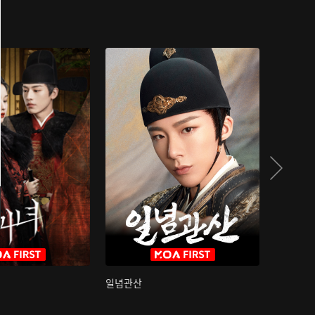
일념관산
국색방화