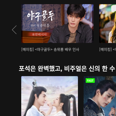
[메이킹] <야구골두> 송위룡 배우 인사
[메이킹] 
포석은 완벽했고, 비주얼은 신의 한 수