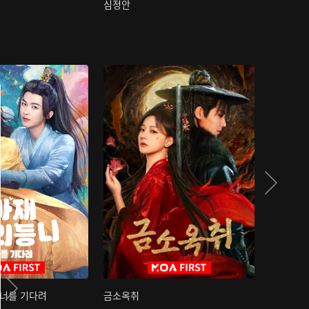
심정안
여과성음유
 너를 기다려
금소옥취
금수택심