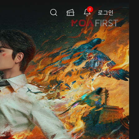
0
로그인
검
이
알
색
용
림
권
페
이
지