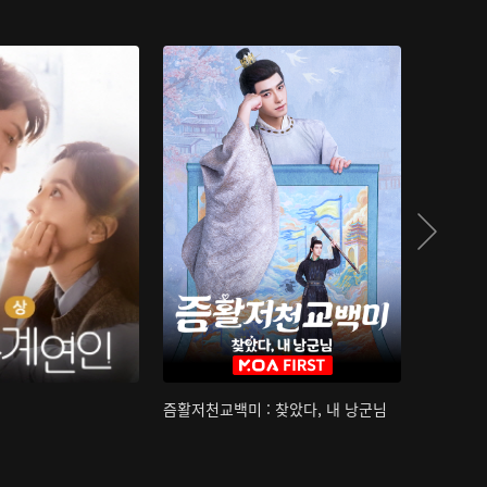
즘활저천교백미 : 찾았다, 내 낭군님
산하침