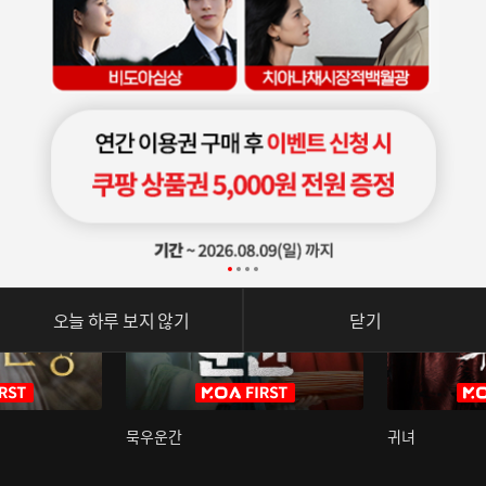
오늘 하루 보지 않기
닫기
묵우운간
귀녀