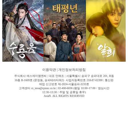
이용약관
|
개인정보처리방침
주식회사 에스제이엠엔씨 | 대표 안해조 | 서울특별시 송파구 송파대로 201, B동
16층 B-1609호 (문정동, 송파테라타워2) 사업자등록번호 218-87-02390 | 통신판
매업 신고번호 제-2024-서울송파-3233호
고객센터 cs_moa@sjmnc.co.kr | 02-400-6036 (평일 10:00~17:00 / 점심시간
12:30~13:30 / 주말 및 공휴일 휴무)
AsiaN. ALL RIGHTS RESERVED