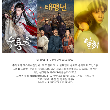
이용약관
|
개인정보처리방침
주식회사 에스제이엠엔씨 | 대표 안해조 | 서울특별시 송파구 송파대로 201, B동
16층 B-1609호 (문정동, 송파테라타워2) 사업자등록번호 218-87-02390 | 통신판
매업 신고번호 제-2024-서울송파-3233호
고객센터 cs_moa@sjmnc.co.kr | 02-400-6036 (평일 10:00~17:00 / 점심시간
12:30~13:30 / 주말 및 공휴일 휴무)
AsiaN. ALL RIGHTS RESERVED