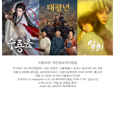
이용약관
|
개인정보처리방침
주식회사 에스제이엠엔씨 | 대표 안해조 | 서울특별시 송파구 송파대로 201, B동
16층 B-1609호 (문정동, 송파테라타워2) 사업자등록번호 218-87-02390 | 통신판
매업 신고번호 제-2024-서울송파-3233호
고객센터 cs_moa@sjmnc.co.kr | 02-400-6036 (평일 10:00~17:00 / 점심시간
12:30~13:30 / 주말 및 공휴일 휴무)
AsiaN. ALL RIGHTS RESERVED