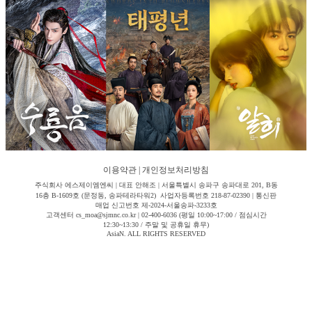
이용약관
|
개인정보처리방침
주식회사 에스제이엠엔씨 | 대표 안해조 | 서울특별시 송파구 송파대로 201, B동
16층 B-1609호 (문정동, 송파테라타워2) 사업자등록번호 218-87-02390 | 통신판
매업 신고번호 제-2024-서울송파-3233호
고객센터 cs_moa@sjmnc.co.kr | 02-400-6036 (평일 10:00~17:00 / 점심시간
12:30~13:30 / 주말 및 공휴일 휴무)
AsiaN. ALL RIGHTS RESERVED