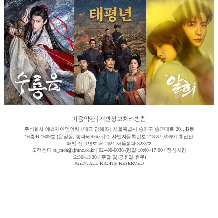
이용약관
|
개인정보처리방침
주식회사 에스제이엠엔씨 | 대표 안해조 | 서울특별시 송파구 송파대로 201, B동
16층 B-1609호 (문정동, 송파테라타워2) 사업자등록번호 218-87-02390 | 통신판
매업 신고번호 제-2024-서울송파-3233호
고객센터 cs_moa@sjmnc.co.kr | 02-400-6036 (평일 10:00~17:00 / 점심시간
12:30~13:30 / 주말 및 공휴일 휴무)
AsiaN. ALL RIGHTS RESERVED