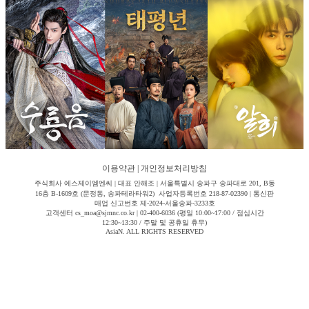
이용약관
|
개인정보처리방침
주식회사 에스제이엠엔씨 | 대표 안해조 | 서울특별시 송파구 송파대로 201, B동
16층 B-1609호 (문정동, 송파테라타워2) 사업자등록번호 218-87-02390 | 통신판
매업 신고번호 제-2024-서울송파-3233호
고객센터 cs_moa@sjmnc.co.kr | 02-400-6036 (평일 10:00~17:00 / 점심시간
12:30~13:30 / 주말 및 공휴일 휴무)
AsiaN. ALL RIGHTS RESERVED