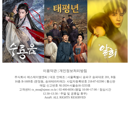
이용약관
|
개인정보처리방침
주식회사 에스제이엠엔씨 | 대표 안해조 | 서울특별시 송파구 송파대로 201, B동
16층 B-1609호 (문정동, 송파테라타워2) 사업자등록번호 218-87-02390 | 통신판
매업 신고번호 제-2024-서울송파-3233호
고객센터 cs_moa@sjmnc.co.kr | 02-400-6036 (평일 10:00~17:00 / 점심시간
12:30~13:30 / 주말 및 공휴일 휴무)
AsiaN. ALL RIGHTS RESERVED