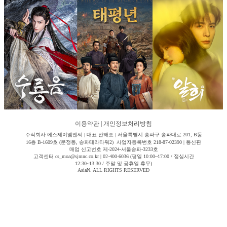
이용약관
|
개인정보처리방침
주식회사 에스제이엠엔씨 | 대표 안해조 | 서울특별시 송파구 송파대로 201, B동
16층 B-1609호 (문정동, 송파테라타워2) 사업자등록번호 218-87-02390 | 통신판
매업 신고번호 제-2024-서울송파-3233호
고객센터 cs_moa@sjmnc.co.kr | 02-400-6036 (평일 10:00~17:00 / 점심시간
12:30~13:30 / 주말 및 공휴일 휴무)
AsiaN. ALL RIGHTS RESERVED