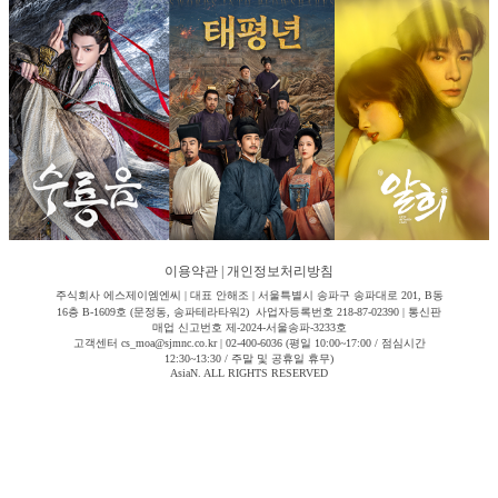
이용약관
|
개인정보처리방침
주식회사 에스제이엠엔씨 | 대표 안해조 | 서울특별시 송파구 송파대로 201, B동
16층 B-1609호 (문정동, 송파테라타워2) 사업자등록번호 218-87-02390 | 통신판
매업 신고번호 제-2024-서울송파-3233호
고객센터 cs_moa@sjmnc.co.kr | 02-400-6036 (평일 10:00~17:00 / 점심시간
12:30~13:30 / 주말 및 공휴일 휴무)
AsiaN. ALL RIGHTS RESERVED