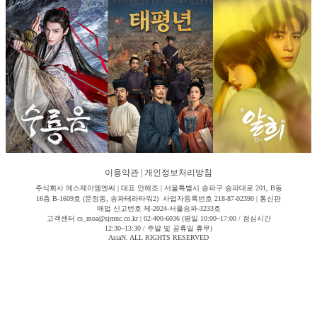
이용약관
|
개인정보처리방침
주식회사 에스제이엠엔씨 | 대표 안해조 | 서울특별시 송파구 송파대로 201, B동
16층 B-1609호 (문정동, 송파테라타워2) 사업자등록번호 218-87-02390 | 통신판
매업 신고번호 제-2024-서울송파-3233호
고객센터 cs_moa@sjmnc.co.kr | 02-400-6036 (평일 10:00~17:00 / 점심시간
12:30~13:30 / 주말 및 공휴일 휴무)
AsiaN. ALL RIGHTS RESERVED