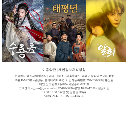
이용약관
|
개인정보처리방침
주식회사 에스제이엠엔씨 | 대표 안해조 | 서울특별시 송파구 송파대로 201, B동
16층 B-1609호 (문정동, 송파테라타워2) 사업자등록번호 218-87-02390 | 통신판
매업 신고번호 제-2024-서울송파-3233호
고객센터 cs_moa@sjmnc.co.kr | 02-400-6036 (평일 10:00~17:00 / 점심시간
12:30~13:30 / 주말 및 공휴일 휴무)
AsiaN. ALL RIGHTS RESERVED