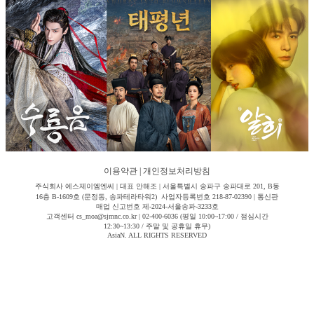
이용약관
|
개인정보처리방침
주식회사 에스제이엠엔씨 | 대표 안해조 | 서울특별시 송파구 송파대로 201, B동
16층 B-1609호 (문정동, 송파테라타워2) 사업자등록번호 218-87-02390 | 통신판
매업 신고번호 제-2024-서울송파-3233호
고객센터 cs_moa@sjmnc.co.kr | 02-400-6036 (평일 10:00~17:00 / 점심시간
12:30~13:30 / 주말 및 공휴일 휴무)
AsiaN. ALL RIGHTS RESERVED