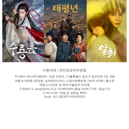
이용약관
|
개인정보처리방침
주식회사 에스제이엠엔씨 | 대표 안해조 | 서울특별시 송파구 송파대로 201, B동
16층 B-1609호 (문정동, 송파테라타워2) 사업자등록번호 218-87-02390 | 통신판
매업 신고번호 제-2024-서울송파-3233호
고객센터 cs_moa@sjmnc.co.kr | 02-400-6036 (평일 10:00~17:00 / 점심시간
12:30~13:30 / 주말 및 공휴일 휴무)
AsiaN. ALL RIGHTS RESERVED