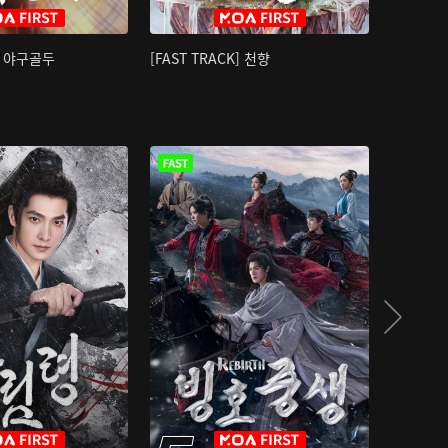
K] 야구골두
[FAST TRACK] 천향
소오강호 