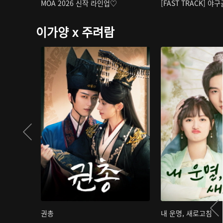
MOA 2026 신작 라인업♡
[FAST TRACK] 야
이가양 x 주려람
권총
내 운명, 새로고침