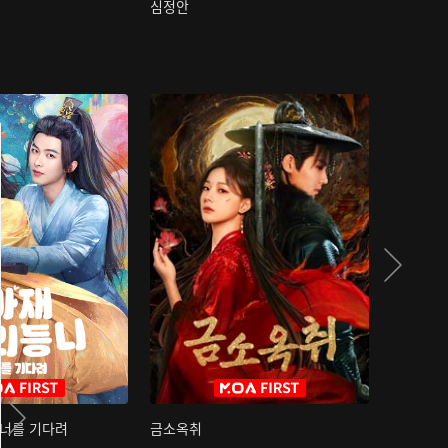
심정안
여과성음유
 너를 기다려
금소옥취
금수택심