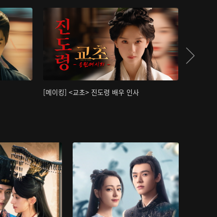
[메이킹] <교초> 진도령 배우 인사
[메이킹]