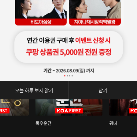
오늘 하루 보지 않기
닫기
묵우운간
귀녀