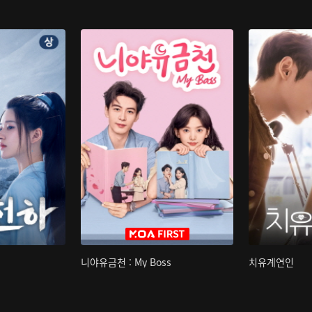
니야유금천 : My Boss
치유계연인