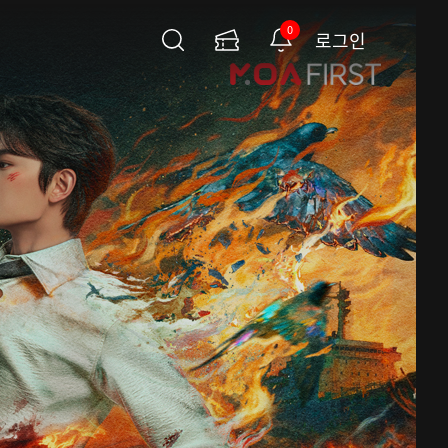
0
로그인
검
이
알
색
용
림
권
페
이
지