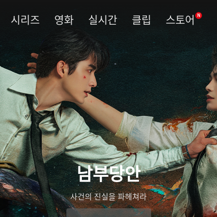
시리즈
영화
실시간
클립
스토어
N
남부당안
사건의 진실을 파헤쳐라