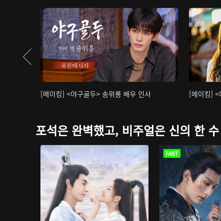
[메이킹] <야구골두> 송위룡 배우 인사
[메이킹] 
포석은 완벽했고, 비주얼은 신의 한 수