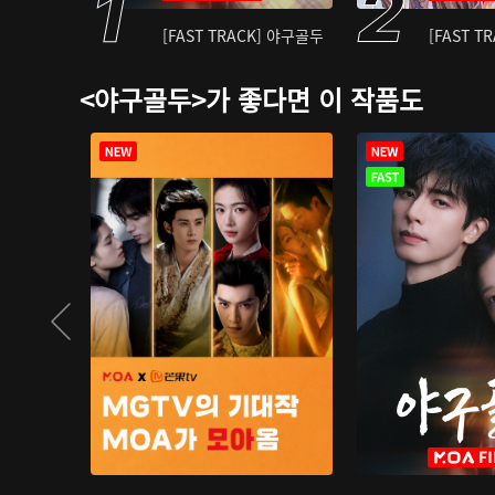
[FAST TRACK] 야구골두
[FAST T
<야구골두>가 좋다면 이 작품도