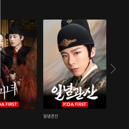
일념관산
국색방화