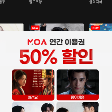
구골두
일로조양
금의지하
장중인
아재저리등니 :