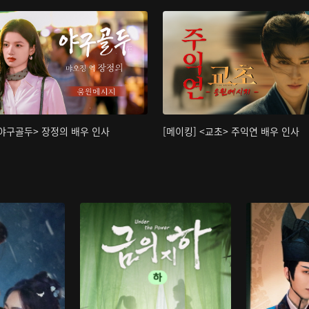
<야구골두> 장정의 배우 인사
[메이킹] <교초> 주익연 배우 인사