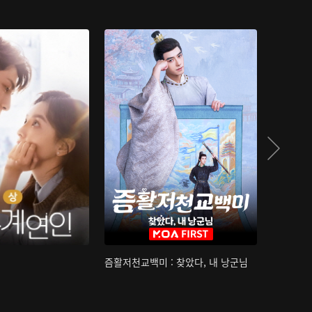
즘활저천교백미 : 찾았다, 내 낭군님
산하침