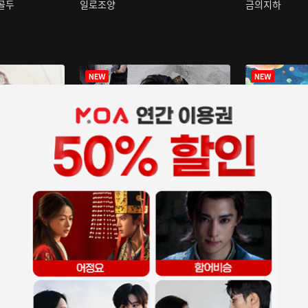
구골두
일로조양
금의지하
장중인
아재저리등니 :