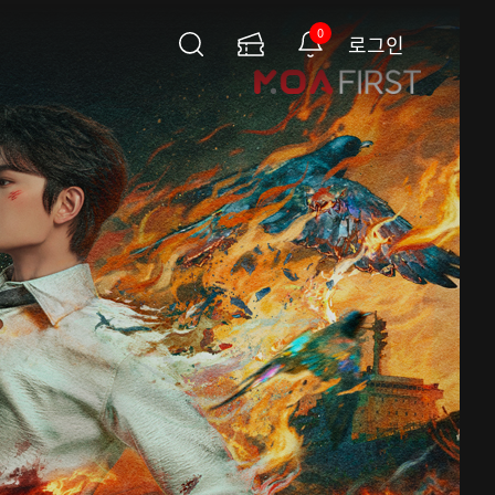
0
로그인
검
이
알
색
용
림
권
페
이
지