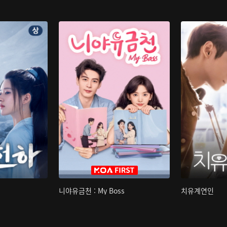
니야유금천 : My Boss
치유계연인