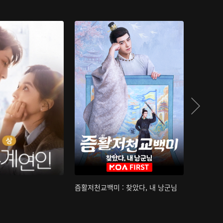
즘활저천교백미 : 찾았다, 내 낭군님
산하침