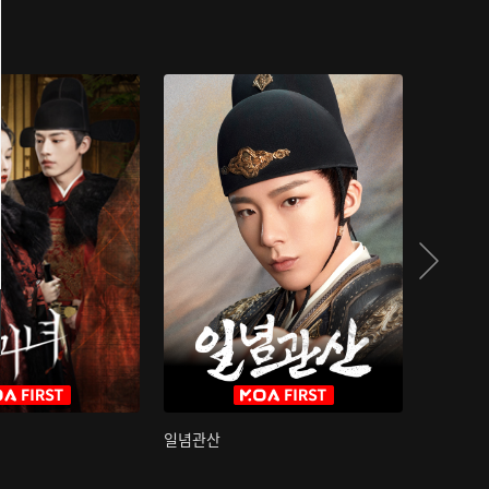
일념관산
국색방화