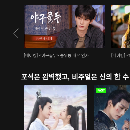
[메이킹] <야구골두> 송위룡 배우 인사
[메이킹] 
포석은 완벽했고, 비주얼은 신의 한 수