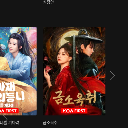
심정안
여과성음유
 너를 기다려
금소옥취
금수택심