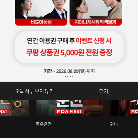
오늘 하루 보지 않기
닫기
묵우운간
귀녀