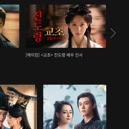
[메이킹] <교초> 진도령 배우 인사
[메이킹]