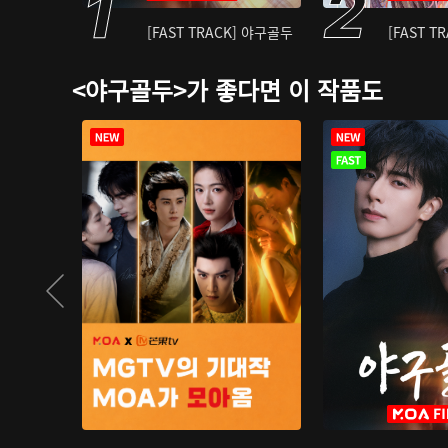
[FAST TRACK] 야구골두
[FAST T
<야구골두>가 좋다면 이 작품도