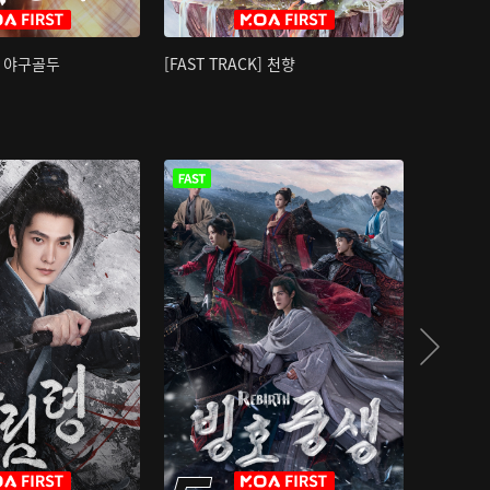
K] 야구골두
[FAST TRACK] 천향
소오강호 