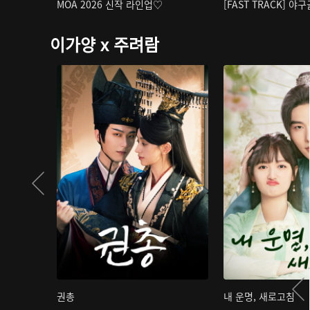
MOA 2026 신작 라인업♡
[FAST TRACK] 야
이가양 x 주려람
권총
내 운명, 새로고침