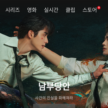
시리즈
영화
실시간
클립
스토어
N
남부당안
사건의 진실을 파헤쳐라