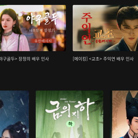
<야구골두> 장정의 배우 인사
[메이킹] <교초> 주익연 배우 인사