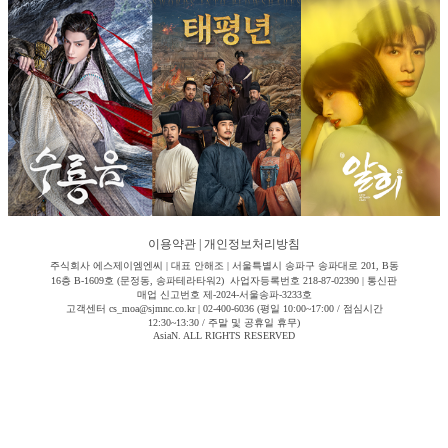
이용약관
|
개인정보처리방침
주식회사 에스제이엠엔씨 | 대표 안해조 | 서울특별시 송파구 송파대로 201, B동
16층 B-1609호 (문정동, 송파테라타워2) 사업자등록번호 218-87-02390 | 통신판
매업 신고번호 제-2024-서울송파-3233호
고객센터 cs_moa@sjmnc.co.kr | 02-400-6036 (평일 10:00~17:00 / 점심시간
12:30~13:30 / 주말 및 공휴일 휴무)
AsiaN. ALL RIGHTS RESERVED