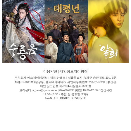
이용약관
|
개인정보처리방침
주식회사 에스제이엠엔씨 | 대표 안해조 | 서울특별시 송파구 송파대로 201, B동
16층 B-1609호 (문정동, 송파테라타워2) 사업자등록번호 218-87-02390 | 통신판
매업 신고번호 제-2024-서울송파-3233호
고객센터 cs_moa@sjmnc.co.kr | 02-400-6036 (평일 10:00~17:00 / 점심시간
12:30~13:30 / 주말 및 공휴일 휴무)
AsiaN. ALL RIGHTS RESERVED