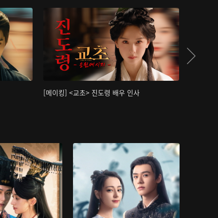
[메이킹] <교초> 진도령 배우 인사
[메이킹]