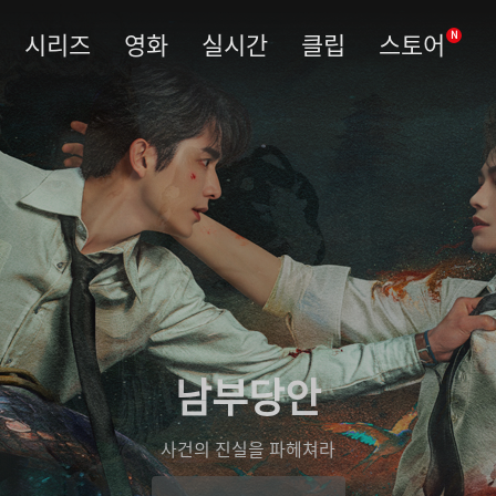
시리즈
영화
실시간
클립
스토어
N
남부당안
사건의 진실을 파헤쳐라