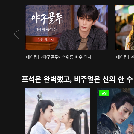
[메이킹] <야구골두> 송위룡 배우 인사
[메이킹] 
포석은 완벽했고, 비주얼은 신의 한 수