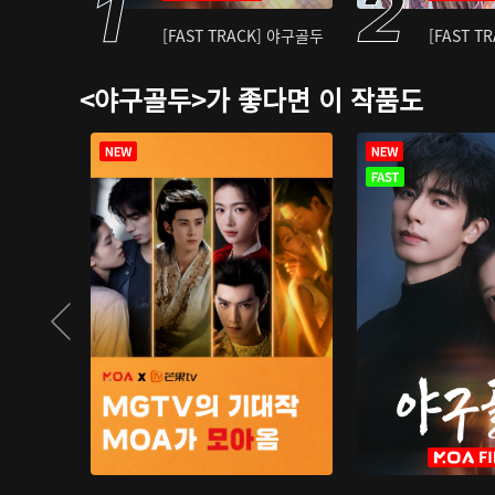
[FAST TRACK] 야구골두
[FAST T
<야구골두>가 좋다면 이 작품도