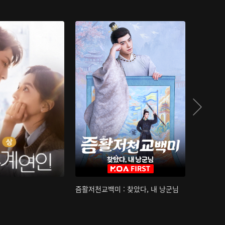
즘활저천교백미 : 찾았다, 내 낭군님
산하침