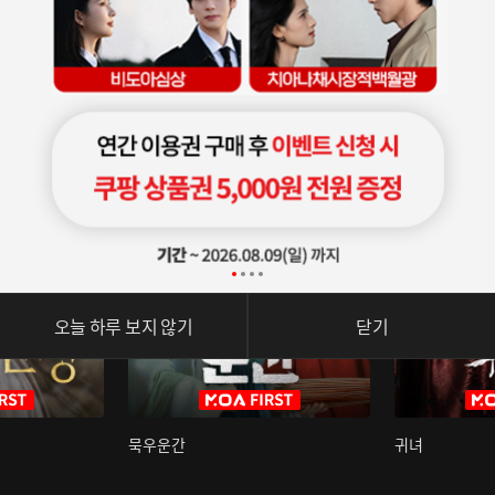
오늘 하루 보지 않기
닫기
묵우운간
귀녀