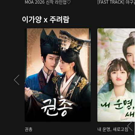
MOA 2026 신작 라인업♡
[FAST TRACK] 야
이가양 x 주려람
권총
내 운명, 새로고침