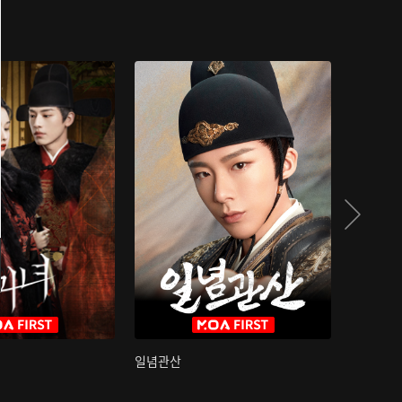
일념관산
국색방화