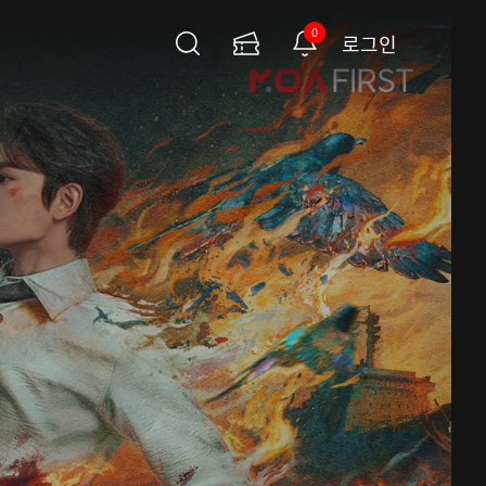
0
로그인
검
이
알
색
용
림
권
페
이
지