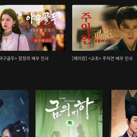
<야구골두> 장정의 배우 인사
[메이킹] <교초> 주익연 배우 인사