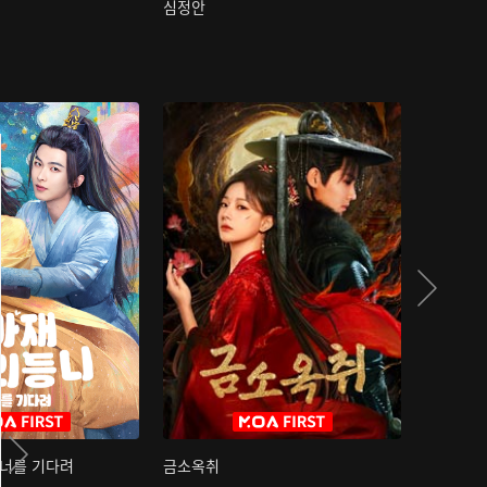
심정안
여과성음유
 너를 기다려
금소옥취
금수택심