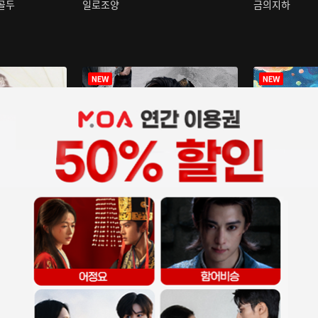
구골두
일로조양
금의지하
장중인
아재저리등니 :