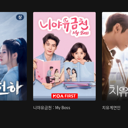
니야유금천 : My Boss
치유계연인