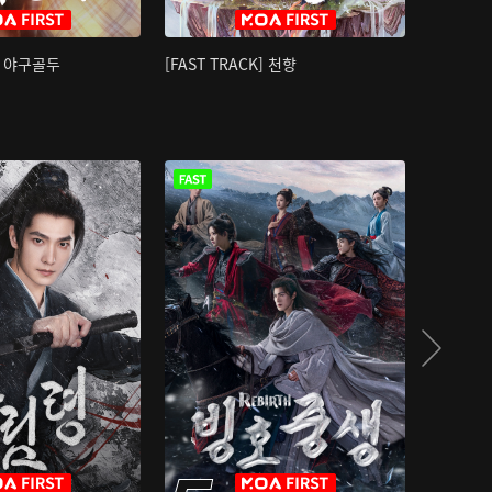
K] 야구골두
[FAST TRACK] 천향
소오강호 