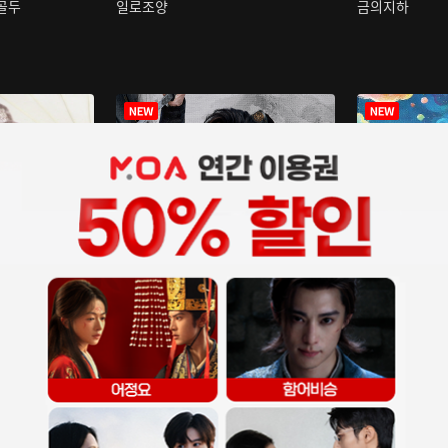
구골두
일로조양
금의지하
장중인
아재저리등니 :