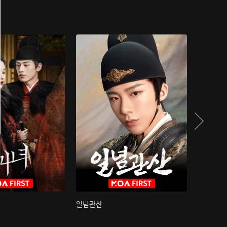
일념관산
국색방화