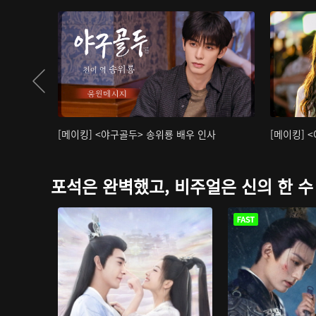
[메이킹] <야구골두> 송위룡 배우 인사
[메이킹] 
포석은 완벽했고, 비주얼은 신의 한 수