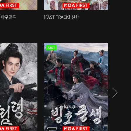
K] 야구골두
[FAST TRACK] 천향
소오강호 