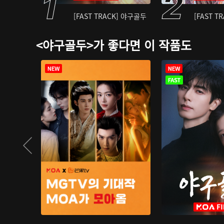
[FAST TRACK] 야구골두
[FAST T
<야구골두>가 좋다면 이 작품도