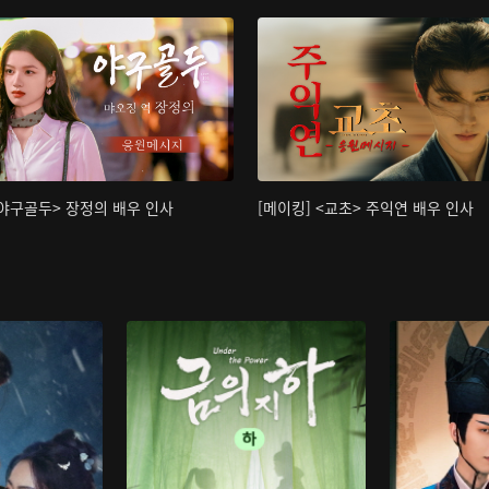
<야구골두> 장정의 배우 인사
[메이킹] <교초> 주익연 배우 인사