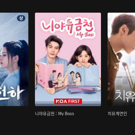
니야유금천 : My Boss
치유계연인