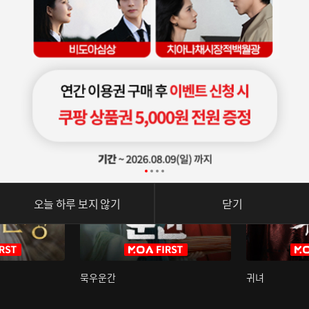
오늘 하루 보지 않기
닫기
묵우운간
귀녀