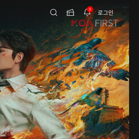
0
로그인
검
이
알
색
용
림
권
페
이
지