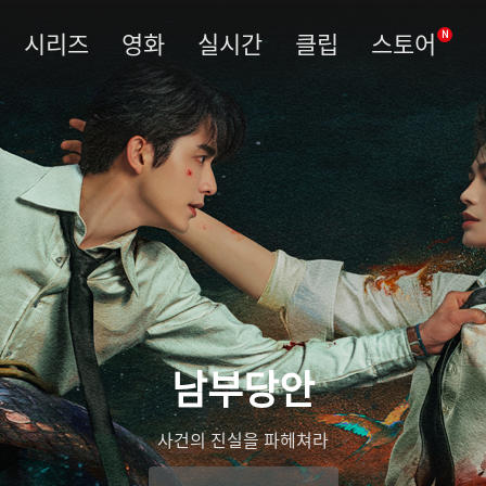
시리즈
영화
실시간
클립
스토어
N
남부당안
사건의 진실을 파헤쳐라