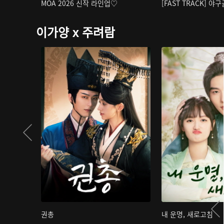
MOA 2026 신작 라인업♡
[FAST TRACK] 야
이가양 x 주려람
권총
내 운명, 새로고침