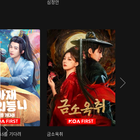
심정안
여과성음유
 너를 기다려
금소옥취
금수택심