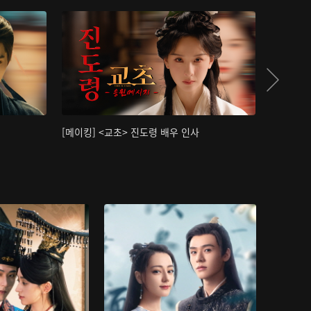
[메이킹] <교초> 진도령 배우 인사
[메이킹]