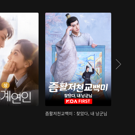
즘활저천교백미 : 찾았다, 내 낭군님
산하침