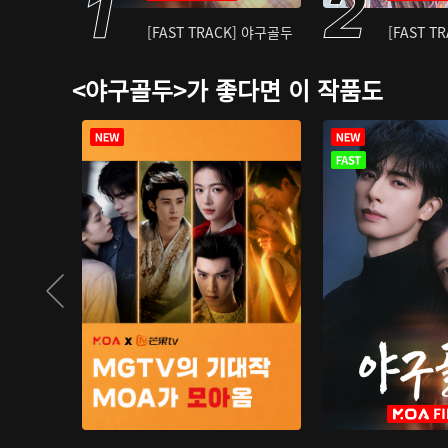
[FAST TRACK] 야구골두
[FAST T
<야구골두>가 좋다면 이 작품도