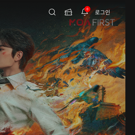
0
로그인
검
이
알
색
용
림
권
페
이
지