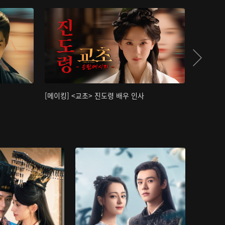
[메이킹] <교초> 진도령 배우 인사
[메이킹]