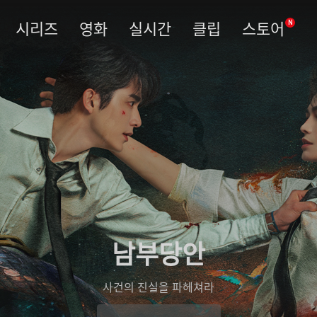
시리즈
영화
실시간
클립
스토어
N
남부당안
사건의 진실을 파헤쳐라