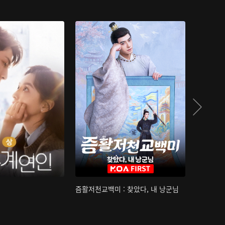
즘활저천교백미 : 찾았다, 내 낭군님
산하침