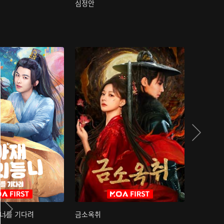
심정안
여과성음유
 너를 기다려
금소옥취
금수택심