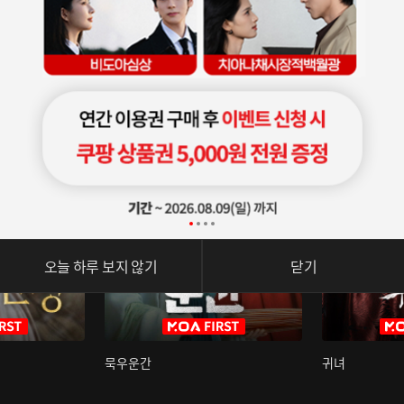
오늘 하루 보지 않기
닫기
묵우운간
귀녀