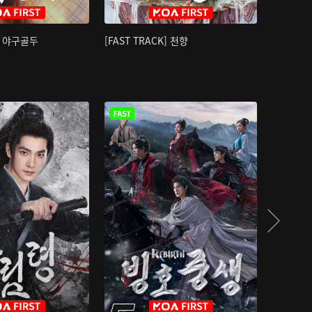
K] 야구골두
[FAST TRACK] 천향
소오강호 