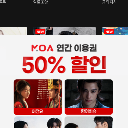
구골두
일로조양
금의지하
장중인
아재저리등니 :