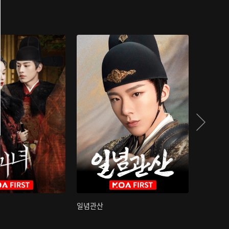
일념관산
국색방화