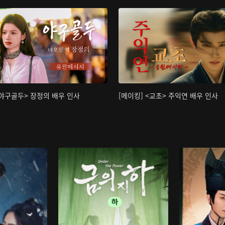
<야구골두> 장정의 배우 인사
[메이킹] <교초> 주익연 배우 인사