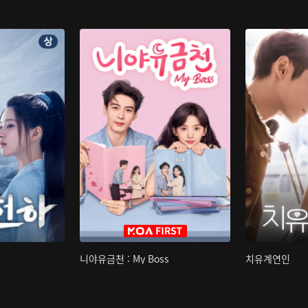
니야유금천 : My Boss
치유계연인