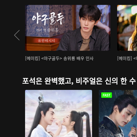
[메이킹] <야구골두> 송위룡 배우 인사
[메이킹] 
포석은 완벽했고, 비주얼은 신의 한 수