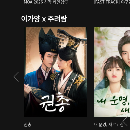
MOA 2026 신작 라인업♡
[FAST TRACK] 야
이가양 x 주려람
권총
내 운명, 새로고침