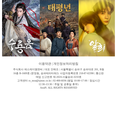
이용약관
|
개인정보처리방침
주식회사 에스제이엠엔씨 | 대표 안해조 | 서울특별시 송파구 송파대로 201, B동
16층 B-1609호 (문정동, 송파테라타워2) 사업자등록번호 218-87-02390 | 통신판
매업 신고번호 제-2024-서울송파-3233호
고객센터 cs_moa@sjmnc.co.kr | 02-400-6036 (평일 10:00~17:00 / 점심시간
12:30~13:30 / 주말 및 공휴일 휴무)
AsiaN. ALL RIGHTS RESERVED