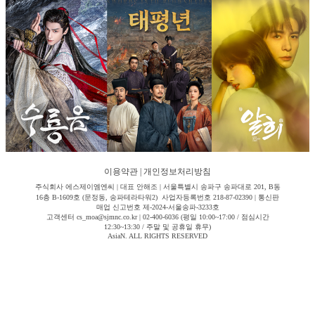
이용약관
|
개인정보처리방침
주식회사 에스제이엠엔씨 | 대표 안해조 | 서울특별시 송파구 송파대로 201, B동
16층 B-1609호 (문정동, 송파테라타워2) 사업자등록번호 218-87-02390 | 통신판
매업 신고번호 제-2024-서울송파-3233호
고객센터 cs_moa@sjmnc.co.kr | 02-400-6036 (평일 10:00~17:00 / 점심시간
12:30~13:30 / 주말 및 공휴일 휴무)
AsiaN. ALL RIGHTS RESERVED