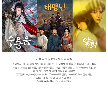
이용약관
|
개인정보처리방침
주식회사 에스제이엠엔씨 | 대표 안해조 | 서울특별시 송파구 송파대로 201, B동
16층 B-1609호 (문정동, 송파테라타워2) 사업자등록번호 218-87-02390 | 통신판
매업 신고번호 제-2024-서울송파-3233호
고객센터 cs_moa@sjmnc.co.kr | 02-400-6036 (평일 10:00~17:00 / 점심시간
12:30~13:30 / 주말 및 공휴일 휴무)
AsiaN. ALL RIGHTS RESERVED