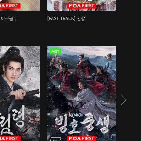
K] 야구골두
[FAST TRACK] 천향
소오강호 