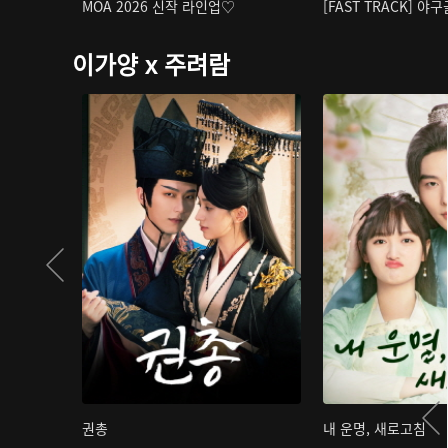
MOA 2026 신작 라인업♡
[FAST TRACK] 야
이가양 x 주려람
권총
내 운명, 새로고침