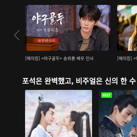
[메이킹] <야구골두> 송위룡 배우 인사
[메이킹] 
포석은 완벽했고, 비주얼은 신의 한 수