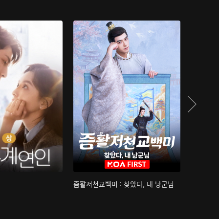
즘활저천교백미 : 찾았다, 내 낭군님
산하침