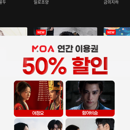
구골두
일로조양
금의지하
장중인
아재저리등니 :