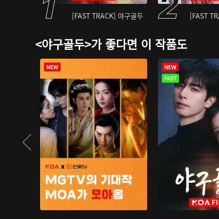
[FAST TRACK] 야구골두
[FAST T
<야구골두>가 좋다면 이 작품도