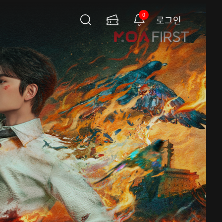
0
로그인
검
이
알
색
용
림
권
페
이
지