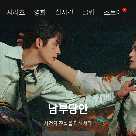
시리즈
영화
실시간
클립
스토어
N
남부당안
사건의 진실을 파헤쳐라