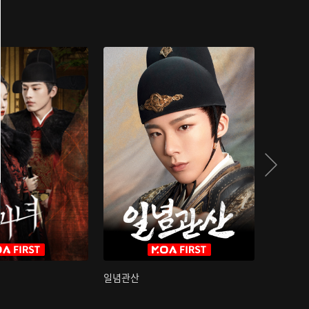
일념관산
국색방화