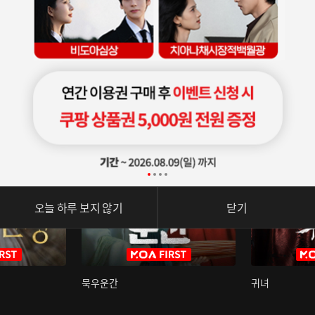
오늘 하루 보지 않기
닫기
묵우운간
귀녀