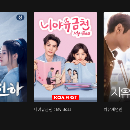
니야유금천 : My Boss
치유계연인