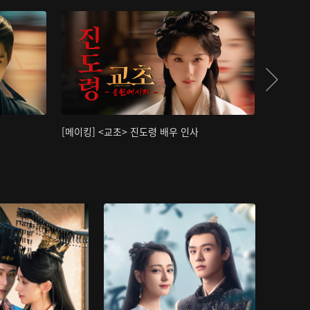
[메이킹] <교초> 진도령 배우 인사
[메이킹]