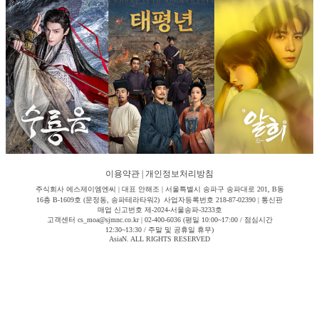
이용약관
|
개인정보처리방침
주식회사 에스제이엠엔씨 | 대표 안해조 | 서울특별시 송파구 송파대로 201, B동
16층 B-1609호 (문정동, 송파테라타워2) 사업자등록번호 218-87-02390 | 통신판
매업 신고번호 제-2024-서울송파-3233호
고객센터 cs_moa@sjmnc.co.kr | 02-400-6036 (평일 10:00~17:00 / 점심시간
12:30~13:30 / 주말 및 공휴일 휴무)
AsiaN. ALL RIGHTS RESERVED