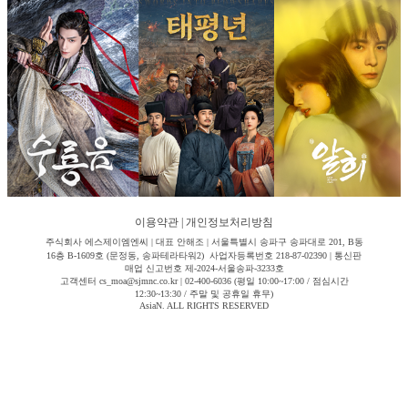
이용약관
|
개인정보처리방침
주식회사 에스제이엠엔씨 | 대표 안해조 | 서울특별시 송파구 송파대로 201, B동
16층 B-1609호 (문정동, 송파테라타워2) 사업자등록번호 218-87-02390 | 통신판
매업 신고번호 제-2024-서울송파-3233호
고객센터 cs_moa@sjmnc.co.kr | 02-400-6036 (평일 10:00~17:00 / 점심시간
12:30~13:30 / 주말 및 공휴일 휴무)
AsiaN. ALL RIGHTS RESERVED