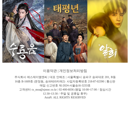
이용약관
|
개인정보처리방침
주식회사 에스제이엠엔씨 | 대표 안해조 | 서울특별시 송파구 송파대로 201, B동
16층 B-1609호 (문정동, 송파테라타워2) 사업자등록번호 218-87-02390 | 통신판
매업 신고번호 제-2024-서울송파-3233호
고객센터 cs_moa@sjmnc.co.kr | 02-400-6036 (평일 10:00~17:00 / 점심시간
12:30~13:30 / 주말 및 공휴일 휴무)
AsiaN. ALL RIGHTS RESERVED