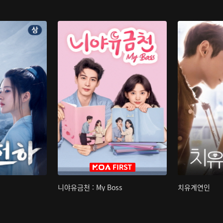
니야유금천 : My Boss
치유계연인