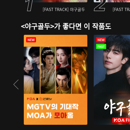
[FAST TRACK] 야구골두
[FAST T
<야구골두>가 좋다면 이 작품도