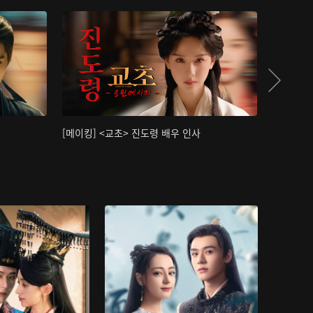
[메이킹] <교초> 진도령 배우 인사
[메이킹]