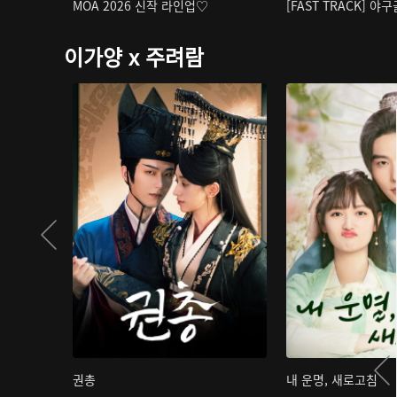
MOA 2026 신작 라인업♡
[FAST TRACK] 야
이가양 x 주려람
권총
내 운명, 새로고침