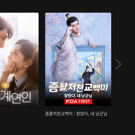
즘활저천교백미 : 찾았다, 내 낭군님
산하침