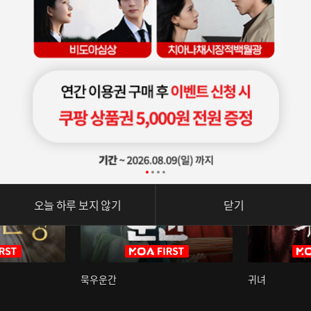
오늘 하루 보지 않기
닫기
묵우운간
귀녀