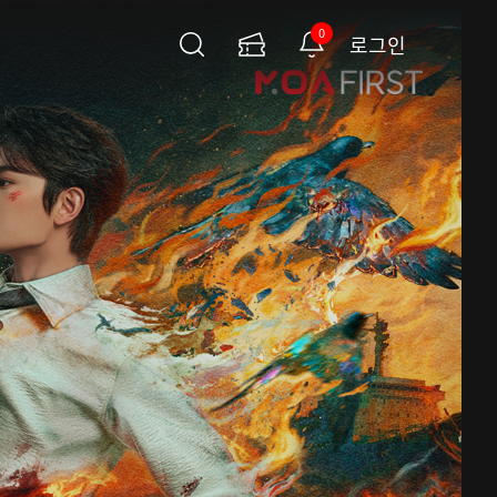
0
로그인
검
이
알
색
용
림
권
페
이
지