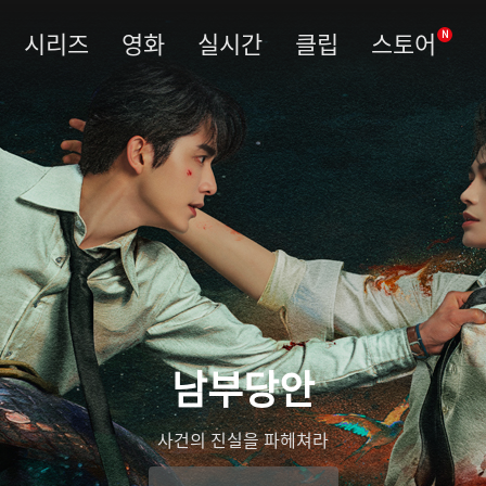
시리즈
영화
실시간
클립
스토어
N
남부당안
사건의 진실을 파헤쳐라