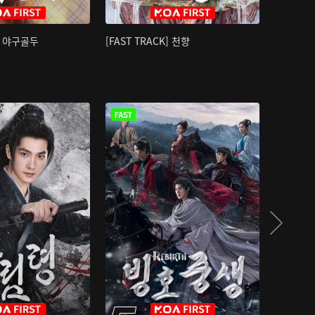
K] 야구골두
[FAST TRACK] 천향
소오강호 