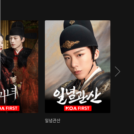
일념관산
국색방화