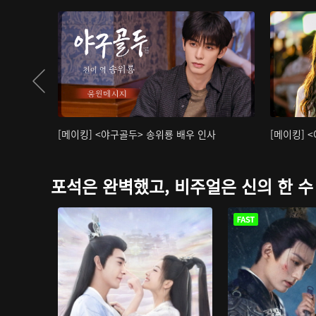
[메이킹] <야구골두> 송위룡 배우 인사
[메이킹] 
포석은 완벽했고, 비주얼은 신의 한 수