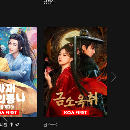
심정안
여과성음유
 너를 기다려
금소옥취
금수택심