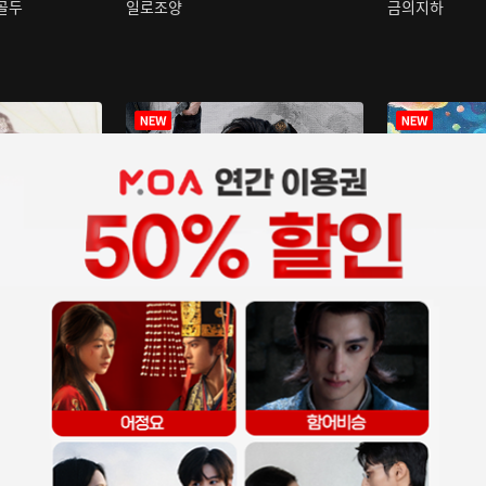
구골두
일로조양
금의지하
장중인
아재저리등니 :