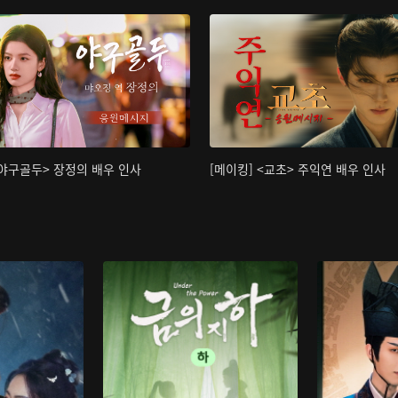
<야구골두> 장정의 배우 인사
[메이킹] <교초> 주익연 배우 인사