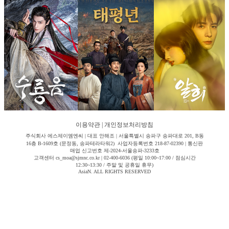
이용약관
|
개인정보처리방침
주식회사 에스제이엠엔씨 | 대표 안해조 | 서울특별시 송파구 송파대로 201, B동
16층 B-1609호 (문정동, 송파테라타워2) 사업자등록번호 218-87-02390 | 통신판
매업 신고번호 제-2024-서울송파-3233호
고객센터 cs_moa@sjmnc.co.kr | 02-400-6036 (평일 10:00~17:00 / 점심시간
12:30~13:30 / 주말 및 공휴일 휴무)
AsiaN. ALL RIGHTS RESERVED